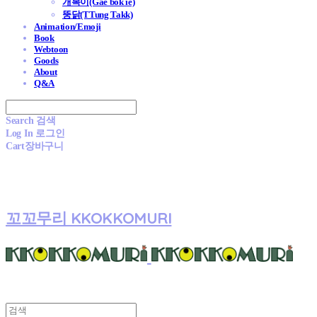
개복이(Gae bok ie)
뚱닭(TTung Takk)
Animation/Emoji
Book
Webtoon
Goods
About
Q&A
Search
검색
Log In
로그인
Cart
장바구니
꼬꼬무리 KKOKKOMURI