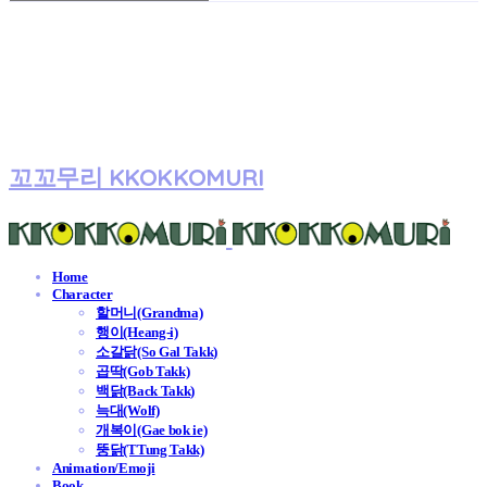
꼬꼬무리 KKOKKOMURI
Home
Character
할머니(Grandma)
행이(Heang-i)
소갈닭(So Gal Takk)
곱딱(Gob Takk)
백닭(Back Takk)
늑대(Wolf)
개복이(Gae bok ie)
뚱닭(TTung Takk)
Animation/Emoji
Book