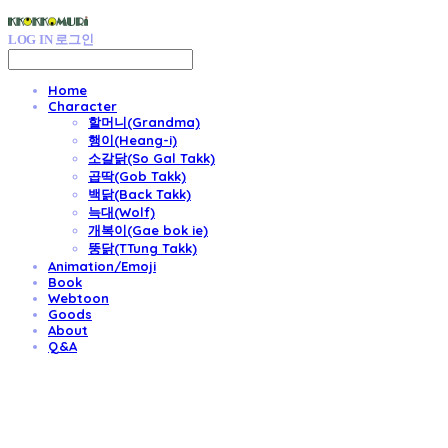
LOG IN
로그인
Home
Character
할머니(Grandma)
행이(Heang-i)
소갈닭(So Gal Takk)
곱딱(Gob Takk)
백닭(Back Takk)
늑대(Wolf)
개복이(Gae bok ie)
뚱닭(TTung Takk)
Animation/Emoji
Book
Webtoon
Goods
About
Q&A