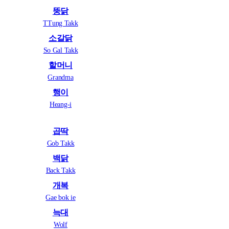
뚱닭
TTung Takk
소갈닭
So Gal Takk
할머니
Grandma
행이
Heang-i
곱딱
Gob Takk
백닭
Back Takk
개복
Gae bok ie
늑대
Wolf