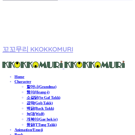
꼬꼬무리 KKOKKOMURI
Home
Character
할머니(Grandma)
행이(Heang-i)
소갈닭(So Gal Takk)
곱딱(Gob Takk)
백닭(Back Takk)
늑대(Wolf)
개복이(Gae bok ie)
뚱닭(TTung Takk)
Animation/Emoji
Book