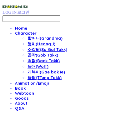
LOG IN
로그인
Home
Character
할머니(Grandma)
행이(Heang-i)
소갈닭(So Gal Takk)
곱딱(Gob Takk)
백닭(Back Takk)
늑대(Wolf)
개복이(Gae bok ie)
뚱닭(TTung Takk)
Animation/Emoji
Book
Webtoon
Goods
About
Q&A