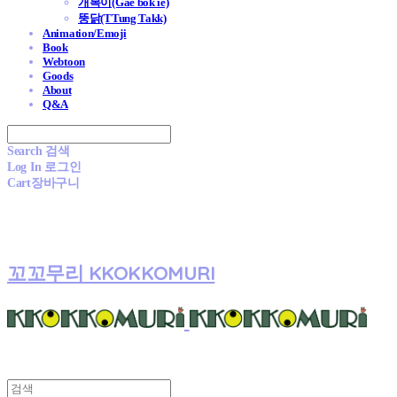
개복이(Gae bok ie)
뚱닭(TTung Takk)
Animation/Emoji
Book
Webtoon
Goods
About
Q&A
Search
검색
Log In
로그인
Cart
장바구니
꼬꼬무리 KKOKKOMURI