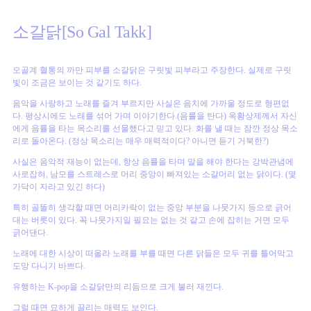
소갈닭[So Gal Takk]
오골계 혈통의 까만 피부를 소갈닭은 구릿빛 피부라고 주장한다. 실제로 구릿
빛이 조금은 보이는 것 같기도 하다.
음악을 사랑하고 노래를 즐겨 부르지만 사실은 음치에 가까울 정도로 형편없
다. 평상시에도 노래를 섞어 가며 이야기한다.(음률을 탄다) 옥황상제께서 자신
에게 음률을 타는 목소리를 선물했다고 믿고 있다. 화를 낼 때는 잠깐 정상 목소
리로 돌아온다. (정상 목소리는 매우 매력적이다? 아니면 듣기 거북한?)
사실은 음악적 재능이 없는데, 항상 음률을 타며 말을 해야 한다는 강박관념에
사로잡혀, 남모를 스트레스로 머리 중앙이 빠져있는 소갈머리 없는 닭이다. (몇
가닥이 자라고 있긴 하다)
특히 골똘히 생각할 때면 머리카락이 없는 중앙 부분을 나뭇가지 등으로 긁어
대는 버릇이 있다. 꼭 나뭇가지일 필요는 없는 것 같고 손에 잡히는 거면 모두
긁어댄다.
노래에 대한 시상이 떠올라 노래를 부를 때면 다른 닭들은 모두 귀를 틀어막고
도망 다니기 바쁘다.
유행하는 K-pop을 소갈닭만의 리듬으로 크게 불러 재낀다.
그럴 때면 묘하게 끌리는 매력도 보인다.