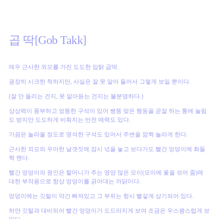
곱 딱[Gob Takk]
매우 근사한 외모를 가진 도도한 암탉 곱딱.
굉장히 시크한 척하지만, 사실은 잘 못 알아 들어서 그렇게 보일 뿐이다.
(잘 안 들리는 건지, 못 알아듣는 건지는 불분명하다.)
상상력이 풍부하고 엉뚱한 구석이 있어 쌩뚱 맞은 행동을 곧잘 하는 통에 놀림
도 받지만 도도하게 비춰지는 반전 매력도 있다.
가끔은 놀라울 정도로 명석한 구석도 있어서 주변을 깜짝 놀라게 한다.
근사한 외모와 우아한 날갯짓에 잠시 넋을 놓고 보다가도 빨간 엉덩이에 화들
짝 깬다.
빨간 엉덩이의 원인은 할머니가 주는 영양 많은 모이(모이에 옻을 섞어 줌)에
대한 부작용으로 항상 엉덩이를 긁어대는 까닭이다.
엉덩이에는 깃털이 약간 빠져있고 그 부위는 항시 빨갛게 상기되어 있다.
하얀 깃털과 대비되어 빨간 엉덩이가 도드라지게 보여 조금은 우스꽝스럽게 보