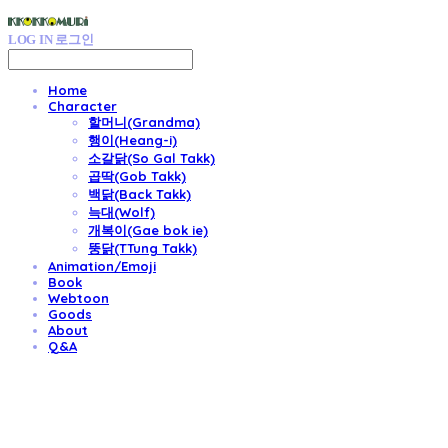
LOG IN
로그인
Home
Character
할머니(Grandma)
행이(Heang-i)
소갈닭(So Gal Takk)
곱딱(Gob Takk)
백닭(Back Takk)
늑대(Wolf)
개복이(Gae bok ie)
뚱닭(TTung Takk)
Animation/Emoji
Book
Webtoon
Goods
About
Q&A