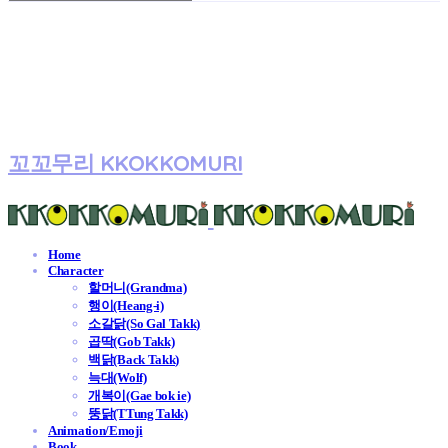
꼬꼬무리 KKOKKOMURI
Home
Character
할머니(Grandma)
행이(Heang-i)
소갈닭(So Gal Takk)
곱딱(Gob Takk)
백닭(Back Takk)
늑대(Wolf)
개복이(Gae bok ie)
뚱닭(TTung Takk)
Animation/Emoji
Book