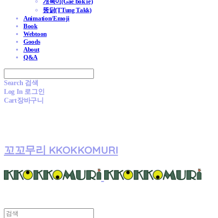
개복이(Gae bok ie)
뚱닭(TTung Takk)
Animation/Emoji
Book
Webtoon
Goods
About
Q&A
Search
검색
Log In
로그인
Cart
장바구니
꼬꼬무리 KKOKKOMURI